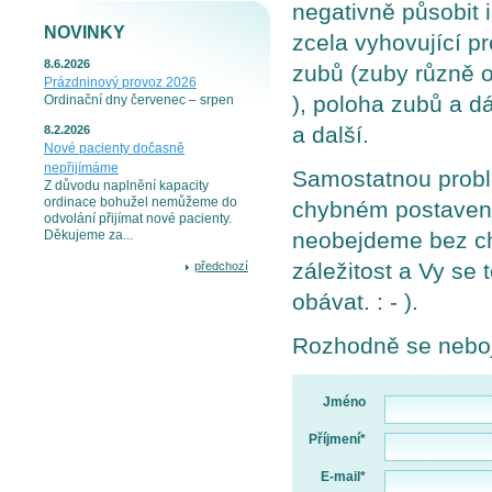
negativně působit 
NOVINKY
zcela vyhovující pr
8.6.2026
zubů (zuby různě 
Prázdninový provoz 2026
), poloha zubů a d
Ordinační dny červenec – srpen
a další.
8.2.2026
Nové pacienty dočasně
nepřijímáme
Samostatnou proble
Z důvodu naplnění kapacity
ordinace bohužel nemůžeme do
chybném postavení 
odvolání přijímat nové pacienty.
neobejdeme bez chi
Děkujeme za...
záležitost a Vy se
předchozí
obávat. : - ).
Rozhodně se nebojt
Jméno
Příjmení*
E-mail*