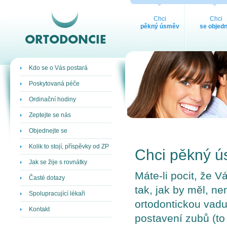
ORTODONCIE
Chci
Chci
pěkný úsměv
se objedn
Kdo se o Vás postará
Poskytovaná péče
Ordinační hodiny
Zeptejte se nás
Objednejte se
Kolik to stojí, příspěvky od ZP
Chci pěkný 
Jak se žije s rovnátky
Máte-li pocit, že
Časté dotazy
tak, jak by měl, nem
Spolupracující lékaři
ortodontickou vad
Kontakt
postavení zubů (to